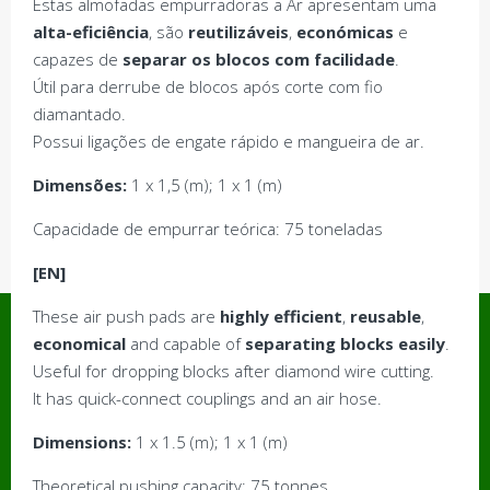
Estas almofadas empurradoras a Ar apresentam uma
alta-eficiência
, são
reutilizáveis
,
económicas
e
capazes de
separar os blocos com facilidade
.
Útil para derrube de blocos após corte com fio
diamantado.
Possui ligações de engate rápido e mangueira de ar.
Dimensões:
1 x 1,5 (m); 1 x 1 (m)
Capacidade de empurrar teórica: 75 toneladas
[EN]
These air push pads are
highly efficient
,
reusable
,
A minha conta
economical
and capable of
separating blocks easily
.
Carrinho
Useful for dropping blocks after diamond wire cutting.
Contacte-nos
It has quick-connect couplings and an air hose.
Finalizar compras
Loja
Dimensions:
1 x 1.5 (m); 1 x 1 (m)
Política de Cookies
Política de devolução e reembolso
Theoretical pushing capacity: 75 tonnes