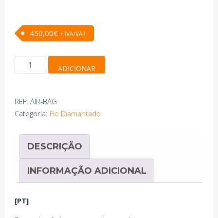
450,00
€
+ IVA/VAT
Quantidade
ADICIONAR
de
Almofada
de
REF:
AIR-BAG
Ar
Categoria:
Fio Diamantado
DESCRIÇÃO
INFORMAÇÃO ADICIONAL
[PT]