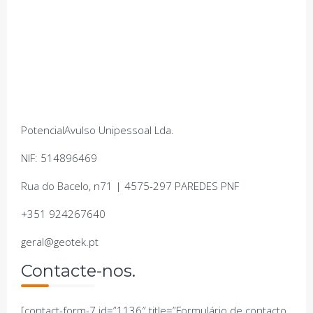
PotencialAvulso Unipessoal Lda.
NIF: 514896469
Rua do Bacelo, n71 | 4575-297 PAREDES PNF
+351 924267640
geral@geotek.pt
Contacte-nos.
[contact-form-7 id=”1136″ title=”Formulário de contacto