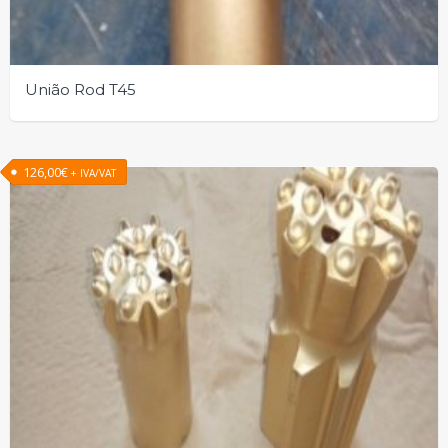
União Rod T45
126,00
€
+ IVA/VAT