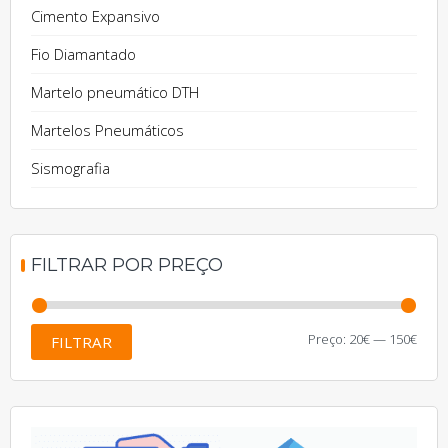
Cimento Expansivo
Fio Diamantado
Martelo pneumático DTH
Martelos Pneumáticos
Sismografia
FILTRAR POR PREÇO
Preç
Preç
Preço:
20€
—
150€
FILTRAR
míni
máxi