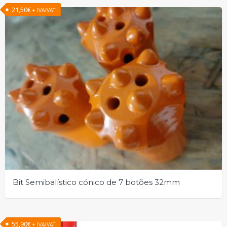
21,50
€
+ IVA/VAT
Bit Semibalístico cónico de 7 botões 32mm
55,90
€
+ IVA/VAT