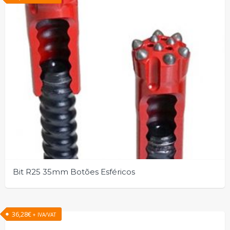
Bit R25 35mm Botões Esféricos
36,28
€
+ IVA/VAT