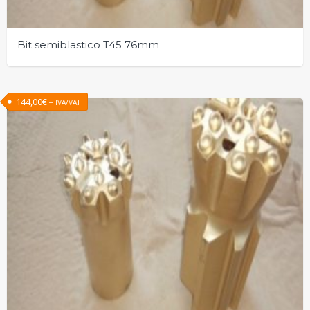
Bit semiblastico T45 76mm
144,00
€
+ IVA/VAT