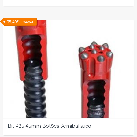
75,40
€
+ IVA/VAT
Bit R25 45mm Botões Semibalístico