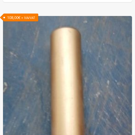
108,00
€
+ IVA/VAT