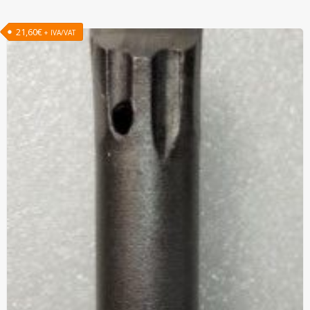
21,60
€
+ IVA/VAT