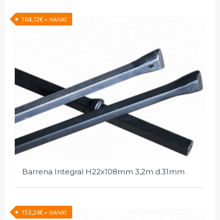
164,72
€
+ IVA/VAT
Barrena Integral H22x108mm 3,2m d.31mm
153,24
€
+ IVA/VAT