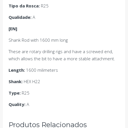
Tipo da Rosca
:
R25
Qualidade:
A
[EN]
Shank Rod with 1600 mm long
These are rotary drilling rigs and have a screwed end,
which allows the bit to have a more stable attachment.
Length:
1600 milimeters
Shank:
HEX H22
Type:
R25
Quality:
A
Produtos Relacionados