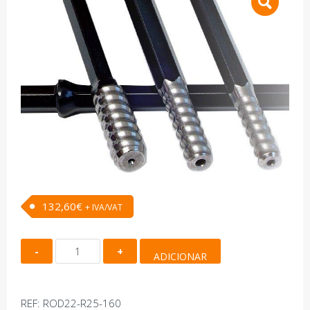
132,60
€
+ IVA/VAT
Quantidade
ADICIONAR
de
Barrena
Roscada
REF:
ROD22-R25-160