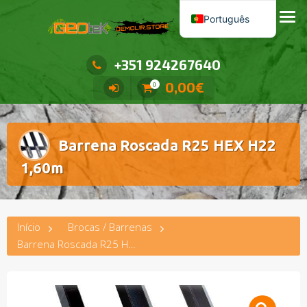
Saltar
Loja dedicada a produtos e serviços de demolição.
Português
para
o
Español
conteúdo
+351 924267640
Français
0,00
€
Italiano
0
English (UK)
Deutsch
Barrena Roscada R25 HEX H22
1,60m
Início
Brocas / Barrenas
Barrena Roscada R25 HEX H22 1,60m