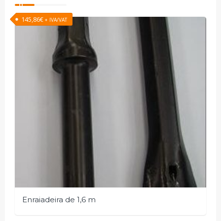
145,86
€
+ IVA/VAT
Enraiadeira de 1,6 m