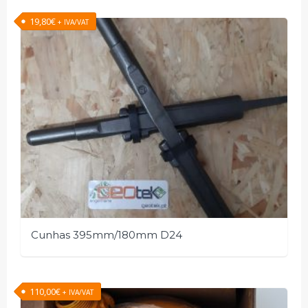
19,80
€
+ IVA/VAT
Cunhas 395mm/180mm D24
110,00
€
+ IVA/VAT