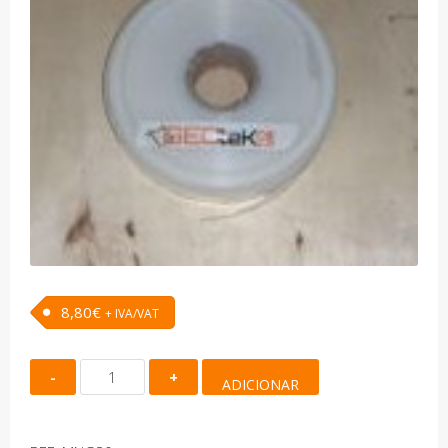
8,80
€
+ IVA/VAT
Quantidade
ADICIONAR
de
Manga
Plástica