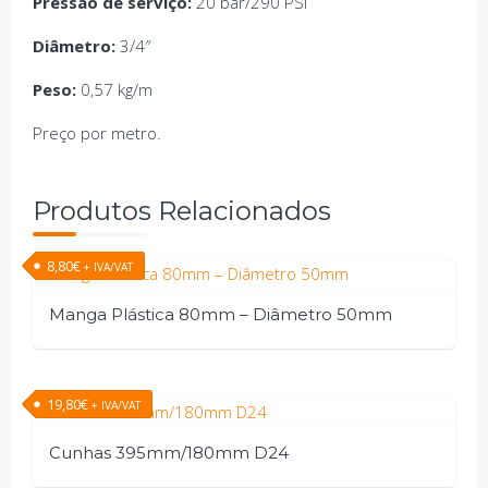
Pressão de serviço:
20 bar/290 PSI
Diâmetro:
3/4″
Peso:
0,57 kg/m
Preço por metro.
Produtos Relacionados
8,80
€
+ IVA/VAT
Manga Plástica 80mm – Diâmetro 50mm
19,80
€
+ IVA/VAT
Cunhas 395mm/180mm D24