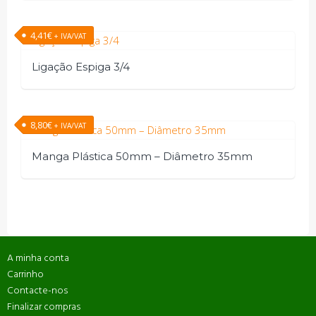
4,41
€
+ IVA/VAT
Ligação Espiga 3/4
8,80
€
+ IVA/VAT
Manga Plástica 50mm – Diâmetro 35mm
A minha conta
Carrinho
Contacte-nos
Finalizar compras