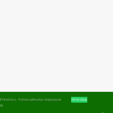
EOteKnics - PotencialAvulso Unipessoal
WhatsApp
da.