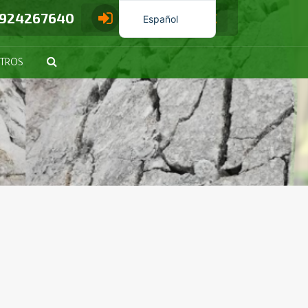
0
 924267640
0,00
€
Español
Português
TROS
Français
Italiano
English (UK)
Deutsch