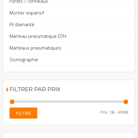
Forets / Tonneaux
Mortier expansif
Fil diamanté
Marteau pneumatique DTH
Marteaux pneumatiques
Sismographie
FILTRER PAR PRIX
Prix
Prix
Prix :
0€
-
6990€
FILTRE
mini
max