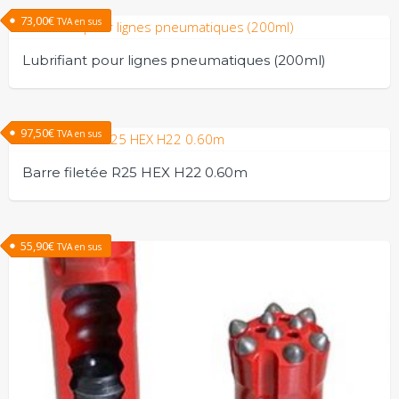
73,00
€
TVA en sus
Lubrifiant pour lignes pneumatiques (200ml)
97,50
€
TVA en sus
Barre filetée R25 HEX H22 0.60m
55,90
€
TVA en sus