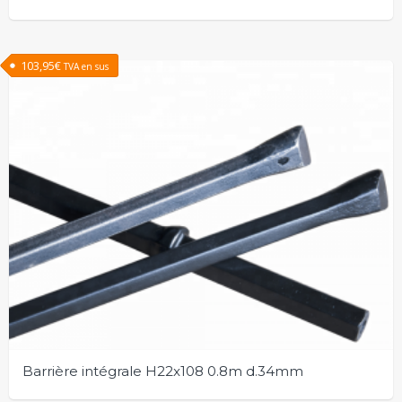
103,95
€
TVA en sus
Barrière intégrale H22x108 0.8m d.34mm