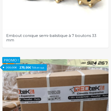
Embout conique semi-balistique à 7 boutons 33
mm
PROMO !
Le prix initial était : 300,00€.
Le prix actuel est : 270,00€.
300,00
€
270,00
€
TVA en sus