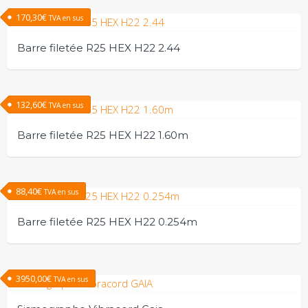
options
170,30
€
TVA en sus
peuvent
être
Barre filetée R25 HEX H22 2.44
choisies
sur
la
132,60
€
TVA en sus
page
du
Barre filetée R25 HEX H22 1.60m
produit
88,40
€
TVA en sus
Barre filetée R25 HEX H22 0.254m
3950,00
€
TVA en sus