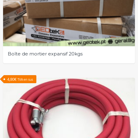
Boîte de mortier expansif 20kgs
4,80
€
TVA en sus