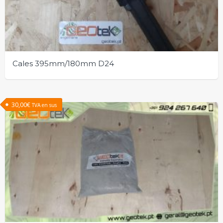
Cales 395mm/180mm D24
30,00
€
TVA en sus